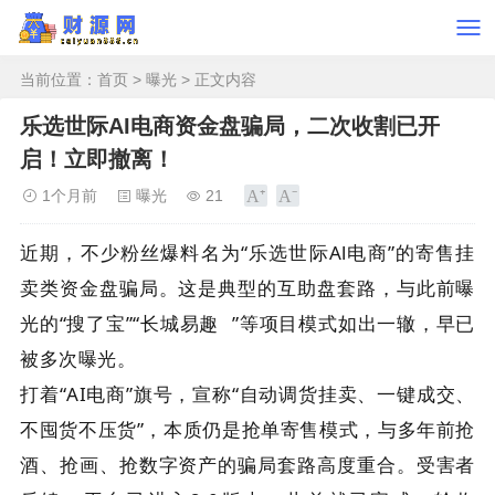
当前位置：
首页
>
曝光
> 正文内容
乐选世际AI电商资金盘骗局，二次收割已开
启！立即撤离！
1个月前
曝光
21
近期，不少粉丝爆料名为“乐选世际Al电商”的寄售挂
卖类资金盘骗局。这是典型的互助盘套路，与此前曝
光的“搜了宝”“
长城易趣
”等项目模式如出一辙，早已
被多次曝光。
打着“AI电商”旗号，宣称“自动调货挂卖、一键成交、
不囤货不压货”，本质仍是抢单寄售模式，与多年前抢
酒、抢画、抢数字资产的骗局套路高度重合。受害者