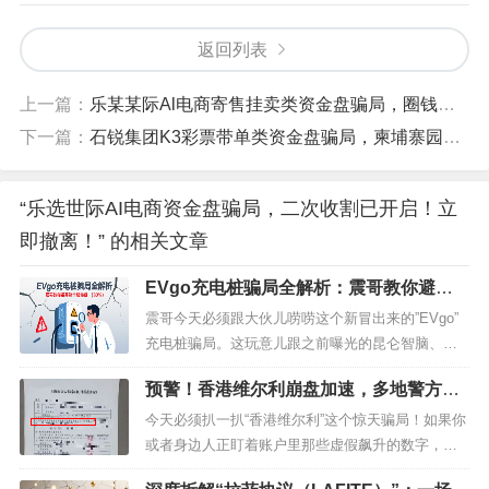
返回列表
上一篇：
乐某某际Al电商寄售挂卖类资金盘骗局，圈钱过亿，多次收割会员，即将崩盘跑路！—昊天评盘界
下一篇：
石锐集团K3彩票带单类资金盘骗局，柬埔寨园区搞的杀猪盘，高度预警，即将崩盘跑路！—昊天评盘界
“乐选世际AI电商资金盘骗局，二次收割已开启！立
即撤离！” 的相关文章
EVgo充电桩骗局全解析：震哥教你避开
这个短命盘
震哥今天必须跟大伙儿唠唠这个新冒出来的”EVgo”
充电桩骗局。这玩意儿跟之前曝光的昆仑智脑、云
启资本那些套路简直是一个模子刻出来的，连包装
预警！香港维尔利崩盘加速，多地警方已
都懒得换。这帮人现在又盯上新能源风口了，打着
拉响警报！
充电桩投资的旗号招摇撞骗。要震哥说啊，他们估
今天必须扒一扒“香港维尔利”这个惊天骗局！如果你
计连个正经充电桩都没见过，就敢在PPT上画饼。
或者身边人正盯着账户里那些虚假飙升的数字，以
看看他们吹的收益，日化1%到...
为找到了财富自由的捷径，我劝你赶紧摸摸自己的