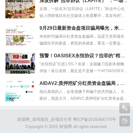
深度拆解“拉菲协议（LAFITE）”：一场包
钱包——它可能比脸还干净！😠🔥 一、骗局本质：
装精美的链上庞氏骗局，崩盘进入倒计时
假冒上市公司伪造背景这个“香港维尔利健康科技集
近期，一款名为“拉菲协议（LAFITE）”的去中心化
团”听起来高大上，实则是个彻头彻尾的空壳公司！
链上理财项目在社交媒体上热度攀升，其宣传的“日
去年7月在香港注册，10月...
收益1.2%、月收益41%、年收益7686%”的高额回
9月29日最新资金盘项目骗局曝光，米哈
报，吸引了不少投资者目光。但结合项目机制、历
时代随时可能卷钱跑路！
史案例及行业规律分析，这实则是一场精心设计的
米哈时代骗局分红类资金盘骗局，说是万灵部落诈
链上庞氏骗局，当前已进入最危险的运行阶段，随
骗团伙开的新盘，典型的杀猪盘，看见一定要远
时可能崩盘，投资...
离！德信资本（VT交易所）合约跟单类资金盘骗
预警！OASISEX永恒协议？拉菲的“棺材
局，之前鑫慷嘉骗局的平移重启盘，大量单割会
板”都快压不住了！
员，马上崩盘跑路！极光交易所骗局跟单类资金盘
“永恒协议”日息1.5%？韭菜：这届镰刀连剧本都懒
骗局，典型的一轮圈杀猪盘，看见一定要远离！熊
得改！各位老铁，最近是不是被一个叫“OASISEX永
猫交易所骗局跟单类资金盘骗局，典型的一轮...
恒协议”的项目刷屏了？宣传语骚到飞起——“拉菲协
AIDAV2:质押挖矿分红类资金盘骗局，会
议升级版”、“三重封印”、“双代币永动机”……我点开
员20万，泡沫已经很大，大团队已经撤
白皮书一看，好家伙，这哪儿是升级版，分明是“拉
指出真相的人，会变成傻子和骗子的共同敌人，大
离，马上要崩盘跑路了…
菲跑路加速版”啊！（战术后仰）一、牌照造假？香
家好，我是古月，AIDAV2:质押挖矿分红类资金盘骗
港证监...
局，会员20万，泡沫已经很大，大团队已经撤离，
马上要崩盘跑路了…其背后隐藏的是一个精心设计
的柬埔寨"杀猪盘"诈骗网络。调查发现，此诈骗团伙
财源网_首码项目_好项目分享
粤ICP备2025484770号
还专门注册了一套所谓的商标来专门投诉反诈文
Copyright © 2025 财源网 all rights reserved.
章，...