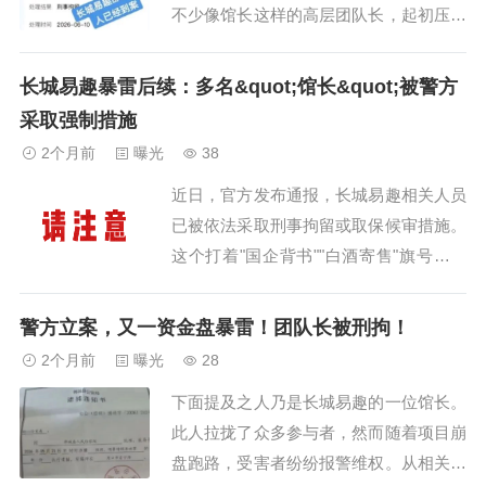
不少像馆长这样的高层团队长，起初压根
没把这事儿放在心上，还觉得不过是小事
一桩，没啥大不了的。然而，这次他们实
长城易趣暴雷后续：多名&quot;馆长&quot;被警方
实在在地撞上了警方严厉打击的枪口。大
采取强制措施
家看看下面这张来自浙江警方的处理公
2个月前
曝光
38
告：公告清晰明确地显示，长城易趣的多
近日，官方发布通报，长城易趣相关人员
名核心人员，因...
已被依法采取刑事拘留或取保候审措施。
这个打着"国企背书""白酒寄售"旗号、涉
案金额高达百亿、涉及十几万人的资金
盘，终于迎来了法律的重拳。暴雷之初，
警方立案，又一资金盘暴雷！团队长被刑拘！
他们还在装睡平台出事时，不少"馆长"和
2个月前
曝光
28
团队长还在群里稳人心...
下面提及之人乃是长城易趣的一位馆长。
此人拉拢了众多参与者，然而随着项目崩
盘跑路，受害者纷纷报警维权。从相关通