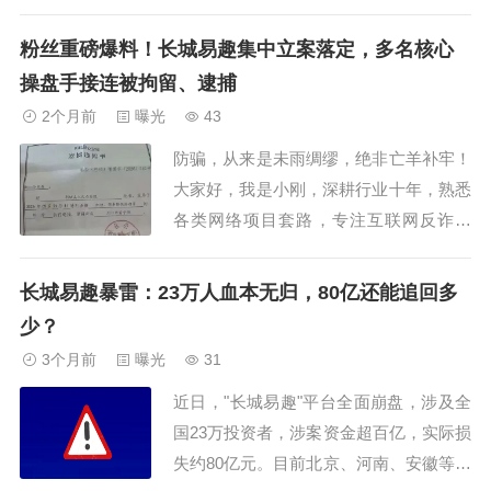
知书可知，杨某玲因涉嫌组织、领导传销
活动罪，于 2026 年 5 月 21 日被依法执
粉丝重磅爆料！长城易趣集中立案落定，多名核心
行逮捕，现被羁押在周口市看守所。近年
操盘手接连被拘留、逮捕
来，国家对传销项目的打击力度日益加
2个月前
曝光
43
大，特别是针对那种核心人物隐匿境
防骗，从来是未雨绸缪，绝非亡羊补牢！
外，...
大家好，我是小刚，深耕行业十年，熟悉
各类网络项目套路，专注互联网反诈科
普，希望我的每一次分享，都能对大家有
所帮助。近期不少长城易趣受害投资人陆
长城易趣暴雷：23万人血本无归，80亿还能追回多
续私信发来一手取证资料，平台暴雷拖兑
少？
许久后，河南郸城经侦的查办工作迎来关
3个月前
曝光
31
键进展，多名项目骨干先后被警方抓获，
近日，"长城易趣"平台全面崩盘，涉及全
拘留、逮捕文书...
国23万投资者，涉案资金超百亿，实际损
失约80亿元。目前北京、河南、安徽等全