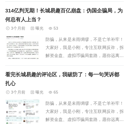
在为长城易趣亏损揪心的受害者们，一定
314亿判无期！长城易趣百亿崩盘：伪国企骗局，为
要擦亮眼睛：这个爆雷已久的骗局，并没
何总有人上当？
有就此收场，幕后操盘手王军又有新动
3个月前
曝光
53
作，推出所谓“康盛科技”新平台，摆明了
防骗，从来是未雨绸缪，不是亡羊补牢！
要进行第二轮...
大家好，我是小刚，专注互联网反诈，拆
解资金盘、虚拟币骗局套路，愿你远离陷
阱，守住血汗钱！2026年4月27日，长沙
中院一审重磅宣判：中战华信实控人刘必
看完长城易趣的评论区，我破防了：每一句哭诉都
安被判无期徒刑、没收全部财产！反诈圈
扎心
彻底沸腾！来源：长沙中院/中国法院网
3个月前
曝光
65
官方截图这场运作9年的惊天骗局，2014
防骗，从来是未雨绸缪，不是亡羊补牢！
年...
大家好，我是小刚，专注互联网反诈，拆
解资金盘、虚拟币骗局套路，愿你远离陷
阱，守住血汗钱！做反诈账号以来，每天