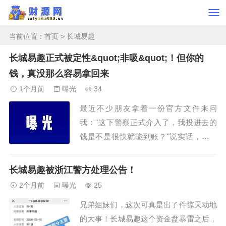
当前位置：
首页
> 长城易趣
长城易趣正式被定性&quot;非吸&quot;！但你的
钱，真没那么容易拿回来
1个月前
曝光
34
最近不少朋友拿着一份官方文件来问
我："这下警察正式介入了，我投进去的
钱是不是很快就能到账？"说实话，看到
大家满怀期待的眼神，我真不忍心打破这
个幻想。但该说的话必须说：‌案件立了，
长城易趣被浙江警方处理公告！
跟你的钱能回来，完全是两码事。‌‌一、所
2个月前
曝光
25
谓"国企"身份，彻底穿帮了‌警方已经查清
兄弟姐妹们，这次可真是出了件惊天动地
楚...
的大事！长城易趣这个资金盘暴雷之后，