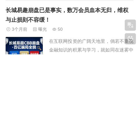
都能看到受害者的无助留言，而长城易趣
长城易趣崩盘已是事实，数万会员血本无归，维权
的评论区，更是让人揪心不已。满屏的亏
与止损刻不容缓！
损哭诉、轻生念头，让我没法只做冰冷的
3个月前
曝光
50
风险提示。写下这篇文，既是安慰深陷绝
在互联网投资的广阔天地里，倘若不重视
望的受害者，...
金融知识的积累与学习，就如同在迷雾中
航行，亏损往往难以避免。毕竟，资本市
场风云变幻，个人财富的积累速度，远远
赶不上市场变化的节奏。大家好，我是老
看完长城易趣的评论区，我破防了：每一句哭诉都
酒，长期关注资金盘领域，熟悉各类资金
扎心
盘运作模式，希望我的分享能为大家的投
3个月前
曝光
41
资之路驱散迷雾，指明方向。从宣称国企
防骗，从来是未雨绸缪，不是亡羊补牢！
背书、稳赚不...
大家好，我是小刚，专注互联网反诈，拆
解资金盘、虚拟币骗局套路，愿你远离陷
阱，守住血汗钱！做反诈账号以来，每天