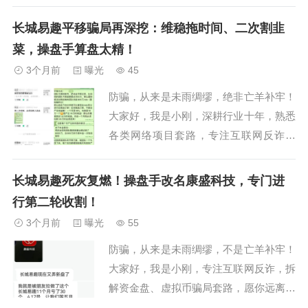
国18地公安机关已同步立案侦查，但立案
并不意味着资金能被追回。一、精心伪装
长城易趣平移骗局再深挖：维稳拖时间、二次割韭
的"国企"外衣该平台最大的噱头就是"正部
菜，操盘手算盘太精！
级央企控股"...
3个月前
曝光
45
防骗，从来是未雨绸缪，绝非亡羊补牢！
大家好，我是小刚，深耕行业十年，熟悉
各类网络项目套路，专注互联网反诈科
普，希望我的每一次分享，都能对大家有
所帮助。之前我们就发过文章，跟大家提
长城易趣死灰复燃！操盘手改名康盛科技，专门进
过长城易趣崩盘后，所谓的国际版平移，
行第二轮收割！
就是操盘手拿出来忽悠人的幌子，专门给
3个月前
曝光
55
亏了钱的投资人画回本大饼。这几天不少
防骗，从来是未雨绸缪，不是亡羊补牢！
粉丝给我发来了...
大家好，我是小刚，专注互联网反诈，拆
解资金盘、虚拟币骗局套路，愿你远离陷
阱，守住血汗钱！收到粉丝最新爆料，还