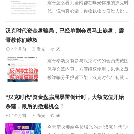
震哥怎么看到全网都在曝光你推的汉克时
代。说句真心话，你收钱收股份没人说你
啥，关键是砸锅不讲道义，收钱后开小号
继续想收钱，真当别人不知道你们山东IP
汉克时代资金盘骗局，已经单割会员马上崩盘，震
的小号都是一个人操作的吗？北京汉克时
哥教你们维权
代科技有限公司今天在官方公众号发了严
4个月前
曝光
65
正声明，说市面上那个叫“汉克时代”的资
震哥奉劝所有参与汉克时代的会员先截图
金盘跟他...
保存文章内容，方便维权使用，以免文章
被诈骗分子投诉下架！汉克时代年初就开
始单割了。那时候说了没人信，毕竟刀子
没落到自己身上，都不觉得疼。前几天这
“汉克时代”资金盘骗局暴雷倒计时，大额充值开始
项目找了公关公司来举报我文章，现在又
杀猪，最后的撤退机会！
花了不少钱甚至给了股份请自媒体写正面
4个月前
曝光
56
稿。震哥提醒下，维权就去找那几个收钱
今天暗火要给各位曝光的是“汉克时代”这
的自媒体，直...