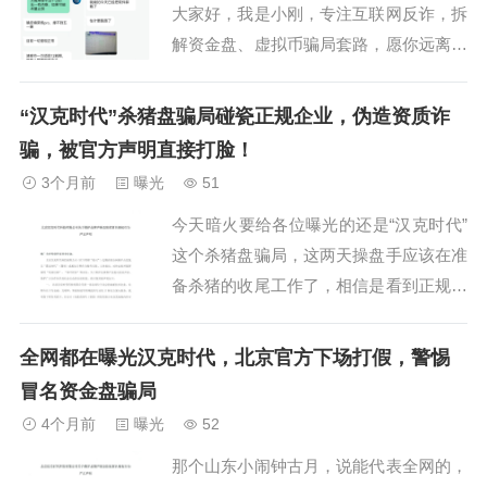
大家好，我是小刚，专注互联网反诈，拆
解资金盘、虚拟币骗局套路，愿你远离陷
阱，守住血汗钱！最近资金盘圈的骗局，
简直是一个模子刻出来的！前脚荣晖资本
“汉克时代”杀猪盘骗局碰瓷正规企业，伪造资质诈
刚彻底崩盘跑路，后脚汉克时代就原封不
骗，被官方声明直接打脸！
动照搬同款收割套路，一步步走向崩盘。
3个月前
曝光
51
一个已经实锤跑路，一个还在垂死挣扎，
今天暗火要给各位曝光的还是“汉克时代”
无数投资者被...
这个杀猪盘骗局，这两天操盘手应该在准
备杀猪的收尾工作了，相信是看到正规企
业北京汉克时代的官方声明，此官方声明
一出直接打脸，基本没有存活的可能，那
全网都在曝光汉克时代，北京官方下场打假，警惕
些还没有来得急提现撤离的，估计是再没
冒名资金盘骗局
有机会撤离了。关于维护品牌声誉及防范
4个月前
曝光
52
冒名侵权行为的严正声明就在昨天，有北
那个山东小闹钟古月，说能代表全网的，
京汉克时代...