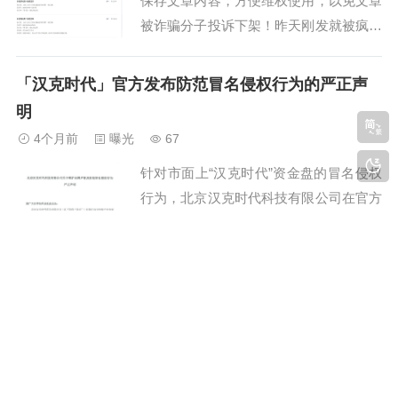
保存文章内容，方便维权使用，以免文章
被诈骗分子投诉下架！昨天刚发就被疯狂
投诉，把这个小闹钟吓得快尿了反诈圈的
古月正义之光今天又蹭震哥流量，收了汉
「汉克时代」官方发布防范冒名侵权行为的严正声
克时代钱和股份还不承认，属实是又当又
明
立了。张嘴闭嘴全网，除了你自己的山东
4个月前
曝光
67
IP小号，你能代表个啥，谁叼你。今天震
针对市面上“汉克时代”资金盘的冒名侵权
哥就再来扒...
行为，北京汉克时代科技有限公司在官方
微信公众号上及时发布严正声明，告诫相
关运营主体面临的法律责任。关于维护品
牌声誉及防范冒名侵权行为的严正声明河
汉克时代电商出海境外柬埔寨资金盘骗局，单割会
北说法社，赞3风险提示黑白之猫小编提
员，即将崩盘跑路
醒读者们，所有涉及到的项目都会包装，
4个月前
曝光
65
没有引诱的钩子就不会有杀猪的结果，他
给参与汉克时代的会员建议，先把震哥文
们在“狩猎...
章截图保存，到时候维权可以拿出来用，