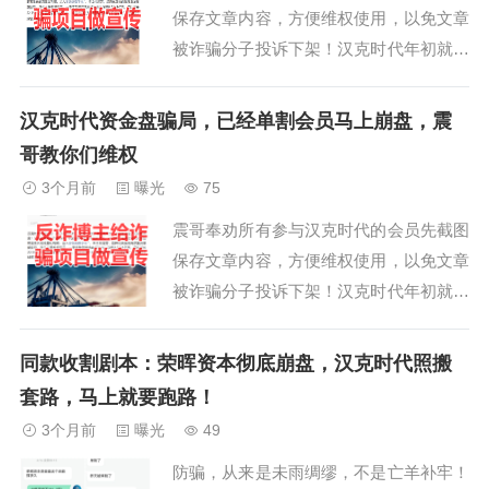
保存文章内容，方便维权使用，以免文章
被诈骗分子投诉下架！汉克时代年初就开
始单割了。那时候说了没人信，毕竟刀子
没落到自己身上，都不觉得疼。前几天这
汉克时代资金盘骗局，已经单割会员马上崩盘，震
项目找了公关公司来举报我文章，现在又
哥教你们维权
花了不少钱甚至给了股份请自媒体写正面
3个月前
曝光
75
稿，都是些山东IP的号，那些都是评盘师
震哥奉劝所有参与汉克时代的会员先截图
小昊子一个...
保存文章内容，方便维权使用，以免文章
被诈骗分子投诉下架！汉克时代年初就开
始单割了。那时候说了没人信，毕竟刀子
没落到自己身上，都不觉得疼。前几天这
同款收割剧本：荣晖资本彻底崩盘，汉克时代照搬
项目找了公关公司来举报我文章，现在又
套路，马上就要跑路！
花了不少钱甚至给了股份请自媒体写正面
3个月前
曝光
49
稿。震哥提醒下，维权就去找那几个收钱
防骗，从来是未雨绸缪，不是亡羊补牢！
的自媒体，直...