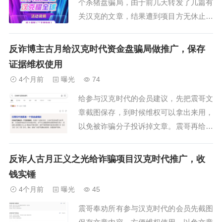
个杀猪盘骗局，由于前几天转发了几篇有
关汉克的文章，结果遭到项目方无休止的
大量投诉，文章才发出不到十分钟就被投
诉了，有时候一天要投诉好几次，从这里
反诈博主古月给汉克时代资金盘骗局做推广，保存
暗火就可以看出，这个项目已经到了随时
证据维权使用
会崩盘的状态，已经不起任何负面的影
4个月前
曝光
74
响！最近两天负面越来越多，而且文章也
给参与汉克时代的会员建议，先把震哥文
投诉不掉了，...
章截图保存，到时候维权可以拿出来用，
以免被诈骗分子投诉掉文章。震哥再给蹭
震哥流量的“反诈博主古月”送点流量，之
前说黑震哥说给资金盘拉人头，震哥发文
反诈人古月正义之光给诈骗项目汉克时代推广，收
回应让他找证据，找出来震哥销号，找不
钱实锤
出来他自己销号，结果这位无耻的古月不
4个月前
曝光
45
敢吭声了。过了一段时间发现这位自称是
震哥奉劝所有参与汉克时代的会员先截图
“反诈博主...