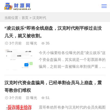
当前位置：
首页
> 汉克时代
“凌云娱乐”即将全线崩盘，汉克时代刚平移过去没
几天，就又被收割。
3个月前
曝光
35
今天小编要给各位曝光的是“凌云娱乐”这
个资金盘骗局，其实就是一个彩票跟单的
骗局，之前就一直被曝出单割很严重，名
声很臭，基本每个月都有被单割的情况，
这次又出现单割，想必盘子也到头了。上
汉克时代资金盘骗局，已经单割会员马上崩盘，震
个月底小编就说汉克时代在五一肯定崩
哥教你们维权
盘，结果真应验了。没想到的是，汉克崩
3个月前
曝光
51
盘之后居然把会员平移到“凌云娱乐”这个
震哥奉劝所有参与汉克时代的会员先截图
绞肉机里去...