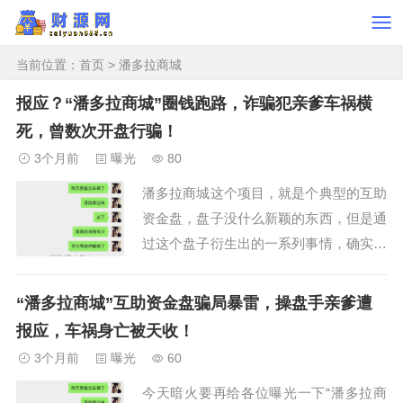
当前位置：
首页
> 潘多拉商城
报应？“潘多拉商城”圈钱跑路，诈骗犯亲爹车祸横
死，曾数次开盘行骗！
3个月前
曝光
80
潘多拉商城这个项目，就是个典型的互助
资金盘，盘子没什么新颖的东西，但是通
过这个盘子衍生出的一系列事情，确实很
新颖。前几天，潘多拉商城暴雷，崩盘跑
路，就在项目崩盘跑路的第二天，操盘手
“潘多拉商城”互助资金盘骗局暴雷，操盘手亲爹遭
孙某娟的报应就来了，亲爹出车祸没抢救
报应，车祸身亡被天收！
过来，被老天爷收走了。这要干了多少伤
3个月前
曝光
60
天害理的事，老天爷才会开眼收人呢？你
今天暗火要再给各位曝光一下“潘多拉商
让会员抢单，...