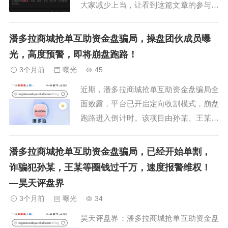
大家减少上当，让看到这篇文章的参与会
员能及时醒悟撤离出来，没想到 还挖出
了潘多拉项目的操盘手孙娟娟的开盘诈骗
潘多拉商城抢单互助资金盘骗局，操盘团伙成员曝
历史。孙娟娟，河南焦作人，艺名阿朵，
光，高度预警，即将崩盘跑路！
手机号码1553917644X，还用过一个号码
3个月前
曝光
45
1306943095X。下面是他使...
近期，潘多拉商城抢单互助资金盘骗局全
面败露，平台已开启定向收割模式，崩盘
跑路进入倒计时。该项目由孙某、王某等
诈骗分子操控，涉案金额超千万元，犯罪
团伙作案劣迹斑斑，长期游走在诈骗灰色
潘多拉商城抢单互助资金盘骗局，已经开始单割，
地带。据查实，这伙骗子属于专业开盘团
诈骗犯孙某，王某等圈钱过千万，速度报警维权！
队，过往曾先后推出万邦汇、壹恒、汇赢
—昊天评盘界
等多个同类互助资金盘，反复换名割韭
3个月前
曝光
34
菜，持续借助互...
昊天评盘界：潘多拉商城抢单互助资金盘