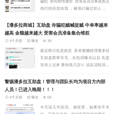
骗犯 奈何群情激愤 受害会员没事就发点
他们的信息给我 ，被他们骗过的人太多
说实话都恨死这几个畜生了，应该是以
河南焦作的孙娟娟为首 陕西的 王某丽
【潘多拉商城】互助盘 诈骗犯贼喊捉贼 中单率越来
俗称大美丽 ，这两个主要人物 。最毒不
越高 金额越来越大 受害会员准备集合维权
过妇人心 这句话一...
4个月前
曝光
39
最近两日也是搞笑 原本都懒得理潘多拉
互助盘那帮吊毛，在轮回曝光以后 先是
安排人过来 要给我几百U 说实话轮回不
差这点钱，也不会要你们这些傻逼一毛
钱，互助这个圈子的这群畜生还活在过
警惕潘多拉互助盘！管理与团队长均为项目方内部
去，干你们是因为你们坑害的会员太多顺
人员！已进入晚期！！！
手的事 ，太多会员来举报你们开盘诈
4个月前
曝光
69
骗。也算是为民除害。随后又找...
今天说几句实话。做投资，如果你不关