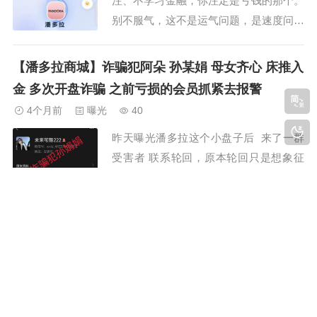
注、不学习金融，你注定是亏钱的那个。
别不服气，这不是运气问题，是速度问题
——你赚钱的速度，永远赶不上资本运作
的速度。近期有粉丝向多多爆料，潘多拉
【潘多拉商城】诈骗犯阿朵 孙某娟 母女齐心 床推入
互助盘风险极高，所有人务必提高警惕！
金 多次开盘诈骗 之前亏损的会员抓紧去报警
该项目已运营三个月，会员仅六七百人。
4个月前
曝光
40
如今互助盘大幅锐减，正是因为微信、支
昨天曝光潘多拉这个小盘子后 来了一群
付宝、银行全面...
受害者 联系轮回，原本轮回只是想象征
性的曝光一下 让大家减少上当 让看到这
篇文章的参与会员 能及时醒悟 撤离出
来，没想到 还挖出了潘多拉项目的操盘
“潘多拉商城”互助资金盘骗局，所有会员加起来才
手 孙娟娟的开盘诈骗历史。孙娟娟 河南
几百人，随时崩盘跑路！
焦作人 艺名阿朵 。 手机号码1...
4个月前
曝光
67
最近有粉丝爆料一个叫做潘多拉的项目，
根据知情会员爆料，盘子会员六七百人，