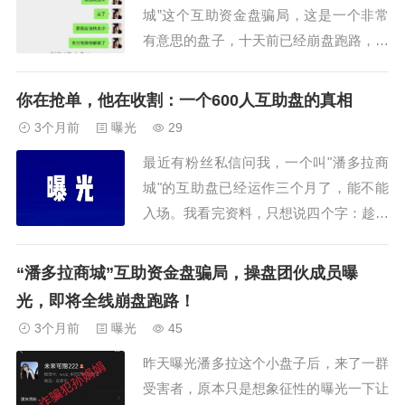
城”这个互助资金盘骗局，这是一个非常
有意思的盘子，十天前已经崩盘跑路，可
就在崩盘跑路的第二天，操盘手孙某娟的
报应就来了，亲爹出车祸没抢救过来，被
你在抢单，他在收割：一个600人互助盘的真相
老天爷收走了。这要干了多少伤天害理的
3个月前
曝光
29
事，老天爷才会开眼收人呢？你让会员抢
最近有粉丝私信问我，一个叫"潘多拉商
单，老天爷就让你体验一下，什么叫抢
城"的互助盘已经运作三个月了，能不能
救！都说天道好...
入场。我看完资料，只想说四个字：趁早
下车。先看规模。 这个盘子满打满算不
过六七百名会员。说实话，这个体量连基
“潘多拉商城”互助资金盘骗局，操盘团伙成员曝
本的资金池都撑不起来，更别提什么风控
光，即将全线崩盘跑路！
和流动性了。就这点人，还搞得轰轰烈
3个月前
曝光
45
烈，群里天天晒收益、...
昨天曝光潘多拉这个小盘子后，来了一群
受害者，原本只是想象征性的曝光一下让