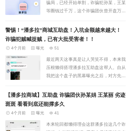
骗局，已经开始单割，诈骗犯孙某，王某
等圈钱过千万，这个诈骗团伙曾开盘万邦
汇，壹恒，汇赢等互助盘，现在搞的潘多
拉商城互助盘也要崩盘跑路了，由此可以
警惕！“潘多拉”商城互助盘！入坑金额越来越大！
看到这些诈骗犯不是在开盘，就是在开盘
诈骗犯贼喊捉贼，已有大批受害者！！
诈骗的路上，建议受害者速度报警维权！
4个月前
曝光
51
近期此盘因为预约量严重下降大量会员开
最近两天这事真是让人哭笑不得，本来我
始撤退，也导...
压根懒得搭理潘多拉互助盘这帮人。自从
我把这个盘子的黑幕曝光之后，对方先是
派人过来，想拿几百 U 来封口。说实
话，我根本不缺这点钱，更不会收他们一
【潘多拉商城】互助盘 诈骗团伙孙某娟 王某丽 劣迹
分黑心钱。互助盘圈子里这些人，思想还
斑斑 看看到底还能撑多久
停留在老一套。我之所以硬刚到底，纯粹
4个月前
曝光
41
是看不惯他们坑害太多普通会员，加上大
本来轮回都懒得理会这群潘多拉这几个诈
量受害者陆续...