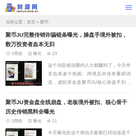
当前位置：
首页
> 聚币
聚币JU完整传销诈骗链条曝光，操盘手境外被扣，
数万投资者血本无归
3周前
曝光
23
这个消息相信圈内人士都赚到了，今天华
东也来凑个热闹。跨境反诈传来重磅消
息，虚拟资金盘聚币JU核心操盘手刘某
在泰国入境时被海关当场扣留，护照被盖
上遣返印章，两名护照全部遭到扣押，这
聚币JU资金盘全线崩盘，老板境外被扣、核心骨干
场编织多年的资金盘骗局彻底露出崩盘真
历史传销黑料全曝光
面目，今天带大家完整拆解整个诈骗团伙
3周前
曝光
21
的运作套路，提醒所有参与者及时止损、
今天曝光的这个相信大家都已经知道是个
留存证据维权。...