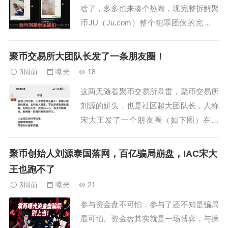
啥了，多多也来凑个热闹，现完整拆解聚
币JU（Ju.com）整个犯罪团伙的完整脉
络，从幕后操盘老板境外落难、核心女骨
干陈年传销前科、多层级传销团队架构、
聚币交易所大团队长发了一条朋友圈！
收割用户核心套路，再到警方打击同类特
3周前
曝光
18
大虚拟币传销案件，全方位曝光这个盘圈
这两天随着聚币交易所暴雷，聚币交易所
老牌收割盘的真相，所有参与投资、拉人
刘源的姘头，也是社区超大团队长，人称
头的人...
宋大王发了一个朋友圈（如下图）在卖
惨！村长今天不谈别的，因为村长团队在
分析此时宋大王的心理健康问题。文中
聚币创始人刘源泰国落网，百亿骗局崩盘，IAC宋大
“蛐蛐我、传谣言、网暴、背后捅刀”是直
王也跑不了
接佐证：她现在被很多人抱团吐槽、爆
3周前
曝光
21
料、散播负面信息。她内心表露极度委
参与资金盘不可怕，参与了还不知是骗局
屈、愤怒，觉得自己...
最可怕。资金盘其实就是一场博弈，与操