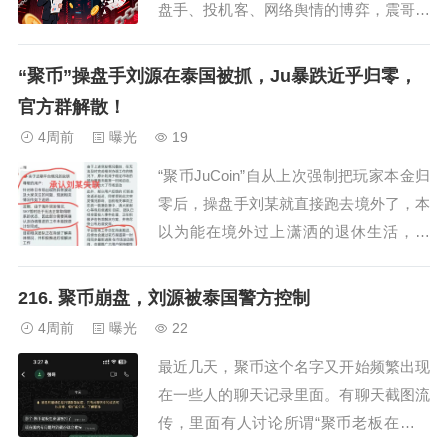
盘手、投机客、网络舆情的博弈，震哥曝
光骗局不只是曝光，而是让用户真正的了
解自己参与的是什么？只有了解真相你才
“聚币”操盘手刘源在泰国被抓，Ju暴跌近乎归零，
能有下棋博弈的机会，否则你只能是棋桌
官方群解散！
旁的吃食！注意了，有很多山东IP的GZ
4周前
曝光
19
号和Z乎，只要给了一个就有无限的山东I
“聚币JuCoin”自从上次强制把玩家本金归
P反诈曝...
零后，操盘手刘某就直接跑去境外了，本
以为能在境外过上潇洒的退休生活，可
惜，人在做天在看，不是不报时候未到。
据了解，聚币老板刘某在泰国曼谷机场入
216. 聚币崩盘，刘源被泰国警方控制
境时被工作人员直接扣下，本想利用假护
4周前
曝光
22
照蒙混过关，结果被机场工作人员当场识
最近几天，聚币这个名字又开始频繁出现
破，在调查本人护照信息的时候，系统直
在一些人的聊天记录里面。有聊天截图流
接弹出...
传，里面有人讨论所谓“聚币老板在泰国