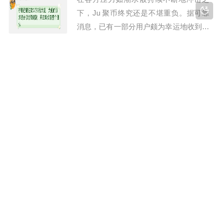
起彼伏。有人心中满是欣慰，仿佛看到了
下，Ju 聚币终究还是不堪重负。据可靠
一丝...
消息，已有一部分用户颇为幸运地收到了
退款。此消息一经传出，恰似一颗石子投
入平静湖面，在相关群体之中激起了层层
聚币 Jucoin：借上市合规虚假宣传锁仓百亿，老牌
波澜。大家对此议论纷纷，有人感到欣
平台彻底沦为资金盘
慰，有人仍心有疑虑，整个群体都因这一
2个月前
曝光
29
事件而陷入了一种复杂的情绪氛围之
大家好，我是十点，专注每日币圈行情解析与风险预警。希望
中。...
我的每一次分析都能对你有所帮助。最近在圈子里，聚币 Juco
in 这个老牌交易所闹得沸沸扬扬，争议一直不断。这段时间聚
币频繁刷屏网络，靠着筹备港股上市、全面合规审计、资产备
聚币跑路实锤：5亿美元储备竟是一张Excel！
案升级等宣传话术疯狂造势。不断诱导平台老用户和新用户锁
仓持仓，承诺上市之后...
2个月前
曝光
28
如果你的资产还留在聚币（JuCoin/Ju.co
m），那接下来这条消息可能会让你彻夜