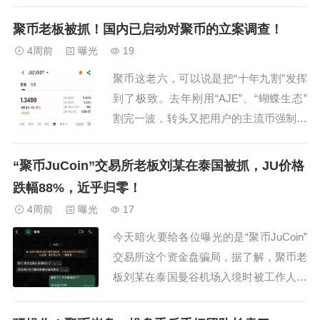
被控制”等消息。真假暂且不论。但有意
思的是，每当类似消息出现，很多人的第
聚币老板被抓！国内已启动对聚币的立案调查！
一反应都是：“完了，我的钱怎么办？”而
4周前
曝光
19
不是：“这个模式为什么一开始就让我觉
聚币这老六，可以说是把“十年九割”发挥
得不对？”这其实就是很多资金盘最有意
到了极致。去年刚用“AJE”、“蝴蝶生态”
思的地方。...
割完一波，转头又把用户的主流币强制置
换成自家那毫无价值的空气币JU。这哪
里是交易所？这分明是开了十年的“流水
“聚币JuCoin”交易所老板刘某在泰国被抓，JU价格
线屠宰场”！你以为聚币老板刘某这次是
跌幅88%，近乎归零！
真的能“金蝉脱壳”，去东南亚当他的亿万
4周前
曝光
17
富翁了？好家伙，剧情反转得比电视剧还
今天暗火要给各位曝光的是“聚币JuCoin”
精...
交易所这个资金盘骗局，据了解，聚币老
板刘某在泰国曼谷机场入境时被工作人员
直接扣下，本想利用假护照蒙混过关，结
果被机场工作人员当场识破，在调查本人