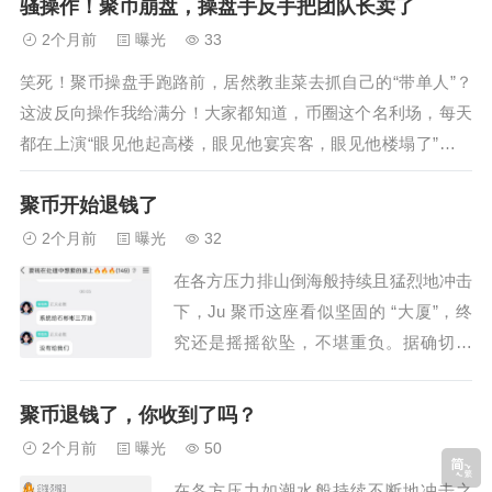
骚操作！聚币崩盘，操盘手反手把团队长卖了
护照信息的时候，系统直接弹出了红色警
2个月前
曝光
33
报，发现竟然是国际刑警组织的红通人
笑死！聚币操盘手跑路前，居然教韭菜去抓自己的“带单人”？
员，目前刘某已被扣押在曼谷！并且泰国
这波反向操作我给满分！大家都知道，币圈这个名利场，每天
方面在...
都在上演“眼见他起高楼，眼见他宴宾客，眼见他楼塌了”的戏
码。但像聚币（Ju）这么离谱、这么荒诞、这么把韭菜当傻子
聚币开始退钱了
耍的剧本，我还真是第一次见。这剧情，简直是《电锯惊魂》
级别的智商测试，编剧绝对...
2个月前
曝光
32
在各方压力排山倒海般持续且猛烈地冲击
下，Ju 聚币这座看似坚固的 “大厦”，终
究还是摇摇欲坠，不堪重负。据确切消
息，已有部分幸运的用户成功收到了退
款。这一消息就如同投入平静湖面的巨
聚币退钱了，你收到了吗？
石，刹那间，在相关群体里激起了千层
2个月前
曝光
50
浪。一时间，众人议论纷纷，各种声音此
在各方压力如潮水般持续不断地冲击之