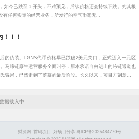
，如今已跌至 1 开头，不难预见，后续价格还会持续下跌。究其根
有任何实际的经营业务，所发行的空气币毫无...
内！！！
n最后的伪装。LGNS代币价格早已跌破2美元关口，正式迈入一元区
步。马蹄链原生运营服务全面叫停，原本承诺自由进出的跨链通道也
庞氏骗局，已然走到了落幕的最后阶段。长久以来，项目方刻意营造
索都...
数据载入中...
财源网_首码项目_好项目分享
粤ICP备2025484770号