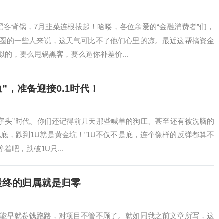
ad黑客背锅，7月韭菜连根拔起！哈喽，各位亲爱的“金融消费者”们，
圈的一些人来说，这天气可比不了他们心里的凉。最近这帮搞资金
的，要么甩锅黑客，要么逼你补差价...
”，准备迎接0.1时代！
1字头”时代。你们还记得前几天那些喊单的狗庄、甚至还有被洗脑的
托底，跌到1U就是黄金坑！”1U不仅不是底，连个像样的反弹都算不
着吧，跌破1U只...
最终的归属就是归零
能早就卷钱跑路，对项目不管不顾了。就如同我之前文章所写，这