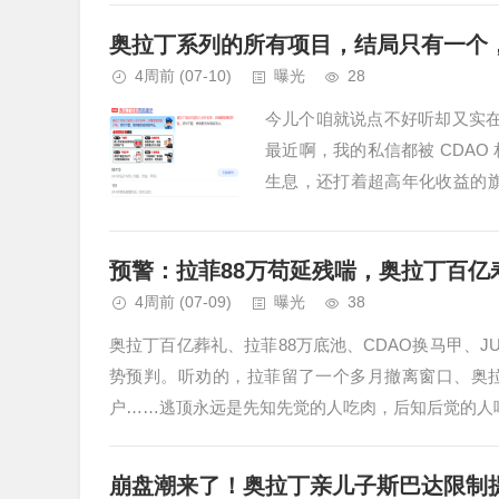
奥拉丁系列的所有项目，结局只有一个
4周前
(07-10)
曝光
28
今儿个咱就说点不好听却又实在
最近啊，我的私信都被 CDA
生息，还打着超高年化收益的旗
儿，心里就明白，又要有一群人要
预警：拉菲88万苟延残喘，奥拉丁百亿
4周前
(07-09)
曝光
38
奥拉丁百亿葬礼、拉菲88万底池、CDAO换马甲、J
势预判。听劝的，拉菲留了一个多月撤离窗口、奥拉
户……逃顶永远是先知先觉的人吃肉，后知后觉的人喝汤
崩盘潮来了！奥拉丁亲儿子斯巴达限制