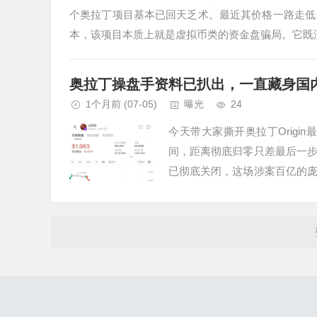
个奥拉丁项目基本已回天乏术。最近其价格一路走低
本，该项目本质上就是虚拟币类的资金盘骗局。它既没
奥拉丁操盘手资料已扒出，一直藏身国
1个月前
(07-05)
曝光
24
今天带大家撕开奥拉丁Origi
间，距离彻底归零只差最后一
已彻底关闭，这场涉案百亿的
出海外团队操盘的假象，把所有线