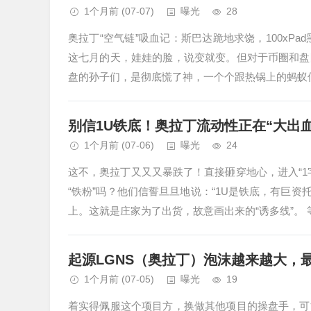
1个月前
(07-07)
曝光
28
奥拉丁“空气链”吸血记：斯巴达跪地求饶，100xP
这七月的天，娃娃的脸，说变就变。但对于币圈和盘
盘的孙子们，是彻底慌了神，一个个跟热锅上的蚂蚁似
别信1U铁底！奥拉丁流动性正在“大出血
1个月前
(07-06)
曝光
24
这不，奥拉丁又又又暴跌了！直接砸穿地心，进入“
“铁粉”吗？他们信誓旦旦地说：“1U是铁底，有巨资
上。这就是庄家为了出货，故意画出来的“诱多线”。 等
起源LGNS（奥拉丁）泡沫越来越大，
1个月前
(07-05)
曝光
19
着实得佩服这个项目方，换做其他项目的操盘手，可