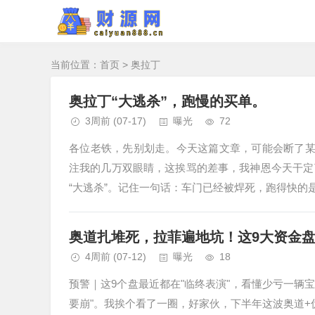
当前位置：
首页
> 奥拉丁
奥拉丁“大逃杀”，跑慢的买单。
3周前
(07-17)
曝光
72
各位老铁，先别划走。今天这篇文章，可能会断了某
注我的几万双眼睛，这挨骂的差事，我神恩今天干定了
“大逃杀”。记住一句话：车门已经被焊死，跑得快的是
奥道扎堆死，拉菲遍地坑！这9大资金
4周前
(07-12)
曝光
18
预警｜这9个盘最近都在"临终表演"，看懂少亏一辆
要崩"。我挨个看了一圈，好家伙，下半年这波奥道