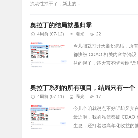
流动性抽干了，新上的...
奥拉丁的结局就是归零
4周前
(07-12)
曝光
22
今儿咱就打开天窗说亮话，所
都快被 CDAO 相关内容给
益的幌子，还大言不惭号称 “
了。大家还记得 GOT&...
奥拉丁系列的所有项目，结局只有一个
4周前
(07-11)
曝光
17
今儿个咱就说点不好听却又实在
最近啊，我的私信都被 CDA
生息，还打着超高年化收益的旗
儿，心里就明...