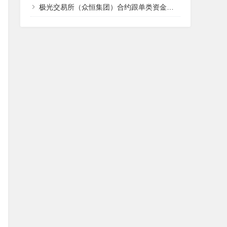
极光交易所（众恒集团）合约跟单类资金盘骗局，这次操盘手改名程昊，已经开始单割，柬埔寨杀猪盘，高度预警，马上崩盘跑路！—昊天评盘界