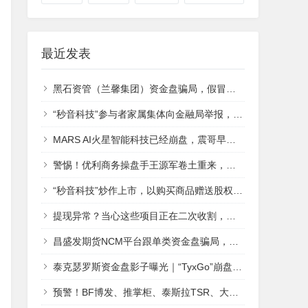
最近发表
黑石资管（兰馨集团）资金盘骗局，假冒正规公司，即将崩盘
“秒音科技”参与者家属集体向金融局举报，湖北竹溪县早在去年8月就发布风险提示远离“秒音”！
MARS AI火星智能科技已经崩盘，震哥早已曝光！
警惕！优利商务操盘手王源军卷土重来，新盘 “昇升能源” 再启收割骗局！！
“秒音科技”炒作上市，以购买商品赠送股权的方式集资，存在违规嫌疑，一会员家属已报案！
提现异常？当心这些项目正在二次收割，速查！遇到这些话术都是新陷阱，别踩！
昌盛发期货NCM平台跟单类资金盘骗局，操盘手林福胜，柬埔寨的杀猪盘，多个团队被单割，即将崩盘跑路！—昊天评盘界
泰克瑟罗斯资金盘影子曝光｜“TyxGo”崩盘后续，细节曝光……
预警！BF博发、推掌柜、泰斯拉TSR、大吉公社、合众远景、油保通、改革先锋、welad智还、万华智汇、普徕仕、有鱼生活、益和联 2025-12-15 分类：金融骗局 阅读(24)