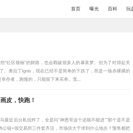
首页
曝光
百科
玩
些“社区领袖”的财路，也会戳破很多人的暴富梦。但为了对得起关
。奥拉丁Ignis，现在已经不是简单的下跌了，而是一场赤裸裸的
幸存者，跑慢的，只能留下来买单。觉...
盘画皮，快跑！
宝马最近后台私信炸了，全是问"神恩哥这个还能不能进""那个是不是
+伪公链+假交易所三件套齐活，市场供大于求到什么地步？预售都把