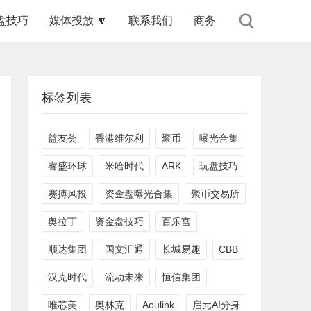
盘技巧
媒体投放 🔽
联系我们
商务
标签列表
益友荟
香港维尔利
聚币
曝光合集
睿盛环球
米哈时代
ARK
玩盘技巧
赛搏风投
资金盘曝光合集
聚币交易所
奥拉丁
资金盘技巧
百乐宫
顺达集团
国文汇通
长城易趣
CBB
汉克时代
流动未来
恒信集团
唯芯美
奥林克
Aoulink
启元AI分身