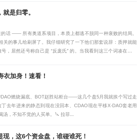
，就是归零。
的话 —— 所有奥道系项目，本质上都逃不脱同一种衰败的结局。
O 相关的事儿给刷屏了。我仔细研究了一下他们那套说辞：质押就能
号，居然还号称自己是 “反庞氏” 的。当我看到这三个词凑在一块
掉...
寿衣加身！速看！
UDAO燃烧漏底、BOT赵胜站柜台——这几个盘5月我就挨个写过走
丁去年进来的静态到现在没回本、CDAO现在平移X-DAO套老用
，不知不觉的人买单。🔪 拉菲...
提现，这6个资金盘，谁碰谁死！