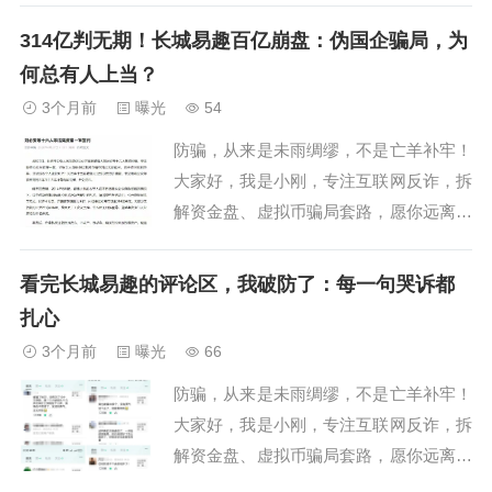
在为长城易趣亏损揪心的受害者们，一定
314亿判无期！长城易趣百亿崩盘：伪国企骗局，为
要擦亮眼睛：这个爆雷已久的骗局，并没
何总有人上当？
有就此收场，幕后操盘手王军又有新动
3个月前
曝光
54
作，推出所谓“康盛科技”新平台，摆明了
防骗，从来是未雨绸缪，不是亡羊补牢！
要进行第二轮...
大家好，我是小刚，专注互联网反诈，拆
解资金盘、虚拟币骗局套路，愿你远离陷
阱，守住血汗钱！2026年4月27日，长沙
中院一审重磅宣判：中战华信实控人刘必
看完长城易趣的评论区，我破防了：每一句哭诉都
安被判无期徒刑、没收全部财产！反诈圈
扎心
彻底沸腾！来源：长沙中院/中国法院网
3个月前
曝光
66
官方截图这场运作9年的惊天骗局，2014
防骗，从来是未雨绸缪，不是亡羊补牢！
年...
大家好，我是小刚，专注互联网反诈，拆
解资金盘、虚拟币骗局套路，愿你远离陷
阱，守住血汗钱！做反诈账号以来，每天