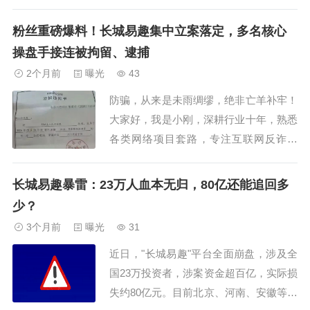
知书可知，杨某玲因涉嫌组织、领导传销
活动罪，于 2026 年 5 月 21 日被依法执
粉丝重磅爆料！长城易趣集中立案落定，多名核心
行逮捕，现被羁押在周口市看守所。近年
操盘手接连被拘留、逮捕
来，国家对传销项目的打击力度日益加
2个月前
曝光
43
大，特别是针对那种核心人物隐匿境
防骗，从来是未雨绸缪，绝非亡羊补牢！
外，...
大家好，我是小刚，深耕行业十年，熟悉
各类网络项目套路，专注互联网反诈科
普，希望我的每一次分享，都能对大家有
所帮助。近期不少长城易趣受害投资人陆
长城易趣暴雷：23万人血本无归，80亿还能追回多
续私信发来一手取证资料，平台暴雷拖兑
少？
许久后，河南郸城经侦的查办工作迎来关
3个月前
曝光
31
键进展，多名项目骨干先后被警方抓获，
近日，"长城易趣"平台全面崩盘，涉及全
拘留、逮捕文书...
国23万投资者，涉案资金超百亿，实际损
失约80亿元。目前北京、河南、安徽等全