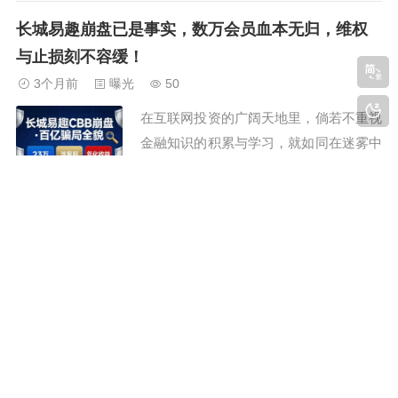
都能看到受害者的无助留言，而长城易趣
长城易趣崩盘已是事实，数万会员血本无归，维权
的评论区，更是让人揪心不已。满屏的亏
与止损刻不容缓！
损哭诉、轻生念头，让我没法只做冰冷的
3个月前
曝光
50
风险提示。写下这篇文，既是安慰深陷绝
在互联网投资的广阔天地里，倘若不重视
望的受害者，...
金融知识的积累与学习，就如同在迷雾中
航行，亏损往往难以避免。毕竟，资本市
场风云变幻，个人财富的积累速度，远远
赶不上市场变化的节奏。大家好，我是老
看完长城易趣的评论区，我破防了：每一句哭诉都
酒，长期关注资金盘领域，熟悉各类资金
扎心
盘运作模式，希望我的分享能为大家的投
3个月前
曝光
42
资之路驱散迷雾，指明方向。从宣称国企
防骗，从来是未雨绸缪，不是亡羊补牢！
背书、稳赚不...
大家好，我是小刚，专注互联网反诈，拆
解资金盘、虚拟币骗局套路，愿你远离陷
阱，守住血汗钱！做反诈账号以来，每天