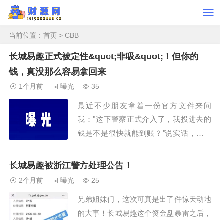
当前位置：
首页
> CBB
长城易趣正式被定性&quot;非吸&quot;！但你的
钱，真没那么容易拿回来
1个月前
曝光
35
最近不少朋友拿着一份官方文件来问
我："这下警察正式介入了，我投进去的
钱是不是很快就能到账？"说实话，看到
大家满怀期待的眼神，我真不忍心打破这
个幻想。但该说的话必须说：‌案件立了，
长城易趣被浙江警方处理公告！
跟你的钱能回来，完全是两码事。‌‌一、所
2个月前
曝光
25
谓"国企"身份，彻底穿帮了‌警方已经查清
兄弟姐妹们，这次可真是出了件惊天动地
楚...
的大事！长城易趣这个资金盘暴雷之后，