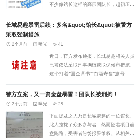
不少像馆长这样的高层团队长，起初压根
没把这事儿放在心上，还觉得不过是小事
一桩，没啥大不了的。然而，这次他们实
长城易趣暴雷后续：多名&quot;馆长&quot;被警方
实在在地撞上了警方严厉打击的枪口。大
采取强制措施
家看看下面这张来自浙江警方的处理公
2个月前
曝光
41
告：公告清晰明确地显示，长城易趣的多
近日，官方发布通报，长城易趣相关人员
名核心人员，因...
已被依法采取刑事拘留或取保候审措施。
这个打着"国企背书""白酒寄售"旗号、涉
案金额高达百亿、涉及十几万人的资金
盘，终于迎来了法律的重拳。暴雷之初，
警方立案，又一资金盘暴雷！团队长被刑拘！
他们还在装睡平台出事时，不少"馆长"和
2个月前
曝光
28
团队长还在群里稳人心...
下面提及之人乃是长城易趣的一位馆长。
此人拉拢了众多参与者，然而随着项目崩
盘跑路，受害者纷纷报警维权。从相关通