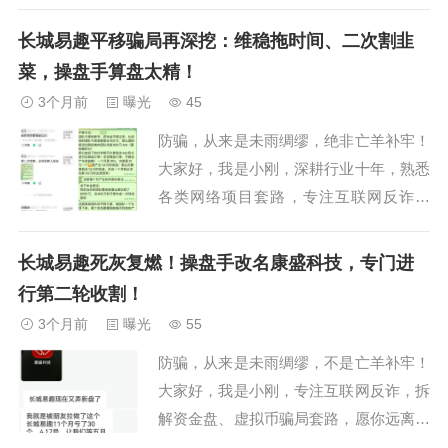
国18地公安机关已同步立案侦查，但立案
并不意味着资金能被追回。一、精心伪装
长城易趣平移骗局再深挖：维稳拖时间、二次割韭
的"国企"外衣该平台最大的噱头就是"正部
菜，操盘手算盘太精！
级央企控股"...
3个月前
曝光
45
防骗，从来是未雨绸缪，绝非亡羊补牢！
大家好，我是小刚，深耕行业十年，熟悉
各类网络项目套路，专注互联网反诈科
普，希望我的每一次分享，都能对大家有
所帮助。之前我们就发过文章，跟大家提
长城易趣死灰复燃！操盘手改名康盛科技，专门进
过长城易趣崩盘后，所谓的国际版平移，
行第二轮收割！
就是操盘手拿出来忽悠人的幌子，专门给
3个月前
曝光
55
亏了钱的投资人画回本大饼。这几天不少
防骗，从来是未雨绸缪，不是亡羊补牢！
粉丝给我发来了...
大家好，我是小刚，专注互联网反诈，拆
解资金盘、虚拟币骗局套路，愿你远离陷
阱，守住血汗钱！收到粉丝最新爆料，还