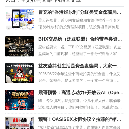
风口，全是收割套路” 的相关文章
冒充的“香港维尔利”分红类资金盘骗局，
操盘手圈钱几十亿，大量单割会员，警方
昊天评盘界：近期网友反映朋友给他推荐一个名为
发布预警，各种举报反诈文章，高度预
“香港维尔利”的投资理财项目，该投资项目声称是
警，即将崩盘跑路！
“香港维尔利健康科技集团”公司推出的投资理财项
BHX交易所（泛亚联盟）合约带单类资金
目，投资后返本返息。据网友提供的资料显示，该
盘骗局，年化500%的收益骗局？近期大量
应用只能通过第三方链接下载，手机自带的应用商
应粉丝要求，说一下BHX交易所（泛亚联盟）资金
举报反诈文章，即将崩盘跑路…
城无法下载，下载时会提示该应用未备案，同时会
盘骗局的目前现状，还整理了一部分资料给大家看
提示该应用存在高风险，该应用未公...
看。传统艰难，众所周知，但金融更残酷，更艰
益友荟共创生活是资金盘骗局，大家一定
险，需要多加注意，千万别存有任何侥幸心理！202
要远离，谨防诈骗
5年8月，此骗局鼓吹每日1%-2%，年化500%，超高
2025/08/22今年这些个商城拍卖的资金盘，什么艾
收益率的数字交易所理财平台开始了拉人，平台创
兴合、荣裕合、易无界啥的，一个接一个凉凉，剩
始人自称叫“姜成”当然...
下的也在那儿拖提现、画大饼。今天震哥就来说说
震哥预警：高通芯动力+开放云AI（Open
益友荟——又一个披着商城外衣的资金盘。记住，
AI）皆资金盘骗局！
最后崩盘剩下的最多只有产品先看看它吹的牛：静
嗨，各位朋友，我是震哥。今儿个跟大伙儿唠俩最
态收益：每天抢拍能分1%利润，听着挺美，其实跟
近挺唬人的项目，你们可得听仔细了。先说这“高通
其他盘子一样，积分和分红...
芯动力”，典型的分红资金盘，玩的就是击鼓传花。
预警！OASISEX永恒协议？拉菲的“棺材
最近它搞了个国庆活动，那收益夸张得离谱，投20
板”都快压不住了！
万，到期能拿将近20万的利润，这不明摆着告诉你
“永恒协议”日息1.5%？韭菜：这届镰刀连剧本都懒