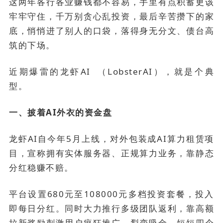
这两年各行各业赚钱都不容易，手里有点积蓄更该
牢牢守住，千万别贪心乱投资，最后辛苦攒下的家
底，悄悄进了别人的口袋，落得身无分文、债台高
筑的下场。
近期爆雷的
龙虾AI
（LobsterAI），就是个典
型。
一、披着AI外衣的资金盘
龙虾AI自今年5月上线，对外包装成AI算力租赁项
目，宣称拥有实体服务器、正规算力业务，靠静态
分红稳赚不赔。
平台设置680元至108000元多档投资套餐，投入
即每日分红。同时大力推行多级团队返利，靠高额
拉新奖励刺激用户疯狂推广、裂变吸金。短短四个