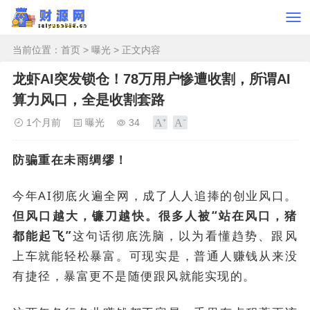
当前位置：
首页
>
曝光
> 正文内容
龙虾AI突发锁仓！78万用户惨遭收割，所谓AI
算力风口，全是收割套路
1个月前
曝光
34
防骗重在未雨绸缪！
今年AI彻底火遍全网，成了人人追捧的创业风口。
但风口越大，镰刀越快。很多人被“站在风口，猪
都能起飞”
这句话彻底洗脑，以为看懂趋势、跟风
上车就能轻松暴富。可现实是，普通人赚钱从来没
有捷径，暴富更不是随便跟风就能实现的。