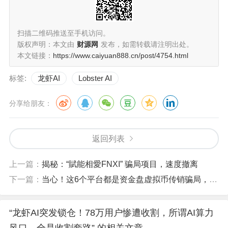
扫描二维码推送至手机访问。
版权声明：本文由
财源网
发布，如需转载请注明出处。
本文链接：
https://www.caiyuan888.cn/post/4754.html
标签:
龙虾AI
Lobster AI
分享给朋友：
返回列表
上一篇：
揭秘：“賦能相愛FNXI” 骗局项目，速度撤离
下一篇：
当心！这6个平台都是资金盘虚拟币传销骗局，赶紧远离！！
“龙虾AI突发锁仓！78万用户惨遭收割，所谓AI算力