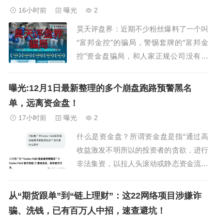
是赛搏风投崩盘后甩锅说是有个团队长挣
16小时前
曝光
2
了一百多万...
昊天评盘界：近期不少粉丝爆料了一个叫
“富邦金控”的骗局，警惕套牌的“富邦金
控”资金盘骗局，和人家正规公司没有任
何关系，属于典型的境外杀猪盘！不法分
子冒充正规公司，制作涉诈APP。打着
曝光:12月1日最新整理的多个崩盘跑路预警黑名
“稳赚不赔”的旗号，日收益率2%。通过未
单，远离资金盘！
备案链接等下载，采用传销模式发展下线
17小时前
曝光
2
从淘金者到传奇者一共9级层级，以第三
什么是资金盘？所谓资金盘是指“通过高
方或虚...
收益激发不明所以的投资者的贪欲，进行
非法集资，以拉人头滚动或静态资金流通
的形式，拆东墙补西墙，即前面加入会员
的本金和利息都来源于新加入会员的本
从“期货跟单”到“链上理财”：这22网络项目涉嫌诈
金，本质就是金字塔式传销诈骗。所以一
骗、洗钱，已有百万人中招，速查避坑！