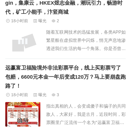
gin，集康云，HKEX煜志金融，潮玩引力，畅游时
圈了一波，彻底崩盘跑路了，跑路的借口
代，矿工小能手，汴竖商城
是被“黑客”攻击了…聚通交易所合约跟单
18小时前
曝光
2
类资金盘骗...
随着互联网技术的迅猛发展，各类APP如
繁星般在虚拟世界中闪烁，悄无声息地渗
透进我们生活的每一个角落。你是否曾遇
到过这样的APP：走路赚米、聊天赚米、
刷广告赚米、挖K赚米、点赞赚米、购物
远赢富卫福险境外非法彩票平台，线上买彩票亏了
返积分赚米、游戏打金赚米、基金跟投赚
包赔，6600元本金一年后变成120万？马上要崩盘跑
米……种类繁多，五花八门，表面拥有造
路了！
血功能，但其中的真相却远非如此简单。
18小时前
曝光
3
这些看似...
指出真相的人，会变成傻子和骗子的共同
敌人，大家好，我是古月，近段时间，彩
票圈里广泛流传一个名为“远赢富卫福险”
的彩票骗局，号称全网首家可以彩票互联