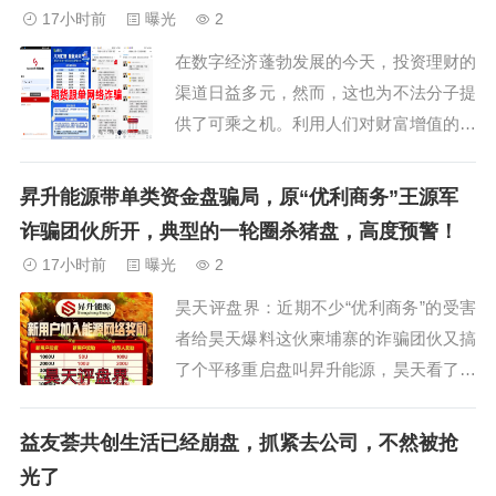
旦没有新鲜血液注入，平台操盘手无利可
17小时前
曝光
2
图，就会崩盘卷款跑路！粉丝交流QQ
在数字经济蓬勃发展的今天，投资理财的
群：915043...
渠道日益多元，然而，这也为不法分子提
供了可乘之机。利用人们对财富增值的渴
望，打着高科技、国家战略、海外知名机
构等光鲜旗号，炮制出一个又一个令人眼
昇升能源带单类资金盘骗局，原“优利商务”王源军
花缭乱的“投资陷阱”。一、 期货、证券跟
诈骗团伙所开，典型的一轮圈杀猪盘，高度预警！
单类骗局（精准收割）1.套牌“Sucden苏
17小时前
曝光
2
克敦金融（八点量化）”诈骗•手法：...
昊天评盘界：近期不少“优利商务”的受害
者给昊天爆料这伙柬埔寨的诈骗团伙又搞
了个平移重启盘叫昇升能源，昊天看了一
下还是老模式，原来的优利商务（LDC利
鼎交易所）诈骗平台收割了很多人，后面
益友荟共创生活已经崩盘，抓紧去公司，不然被抢
崩盘后平移到了该 APP，此骗局以 “能源
光了
革命” 为噱头，新用户投资 1000U-50000