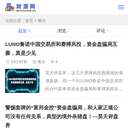
当前位置：
首页
>
曝光
浏览
评论
最新
LUNO鲁诺中国交易所和赛搏风投，资金盘骗局互
撕，真是少见
16小时前
曝光
4
昊天评盘界：这几天赛搏风投跑路闹的沸
沸扬扬，而一个叫LUNO鲁诺中国交易所
的合约跟单类资金盘骗局和赛搏风投在群
里疯狂互撕，据知情人爆料这两个诈骗团
伙其实都是柬埔寨那边的，只是不是一个
警惕套牌的“富邦金控”资金盘骗局，和人家正规公
园区的而已，属于竞争关系，群里诈骗犯
司没有任何关系，典型的境外杀猪盘！—昊天评盘
举报诈骗犯这就有点意思了！事情的起因
界