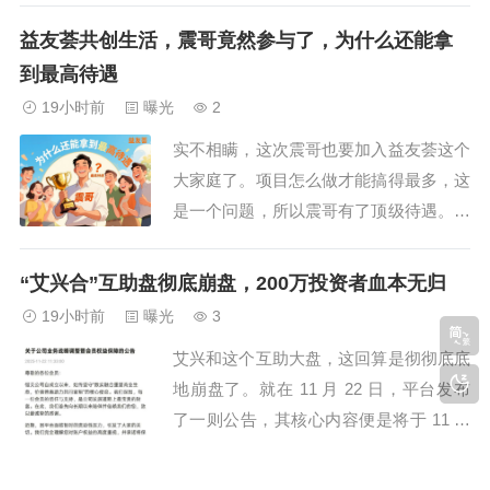
网买保险的平台，如果彩票跟投出现亏
益友荟共创生活，震哥竟然参与了，为什么还能拿
损，当天就可以全额理赔，且先享受服
到最高待遇
务，不需要提前支付保险费，自称为“彩
19小时前
曝光
2
票散户之光”。天底下真有这种“稳赚不赔”
实不相瞒，这次震哥也要加入益友荟这个
的好事？小...
大家庭了。项目怎么做才能搞得最多，这
是一个问题，所以震哥有了顶级待遇。也
有很多人都想加入团队，但是震哥不想带
那么多人，所以设立了三个要求，毕竟团
“艾兴合”互助盘彻底崩盘，200万投资者血本无归
队在精不在多。第一个要求是拨打9611
19小时前
曝光
3
0，这是专属的热线，你需要把益友荟的
艾兴和这个互助大盘，这回算是彻彻底底
模式告诉话务员，问问这到底是个什么项
地崩盘了。就在 11 月 22 日，平台发布
目就行了。...
了一则公告，其核心内容便是将于 11 月
23 日关闭平台。从最初出现提现困难，
到如今干脆直接关闭平台，曾经在互助盘