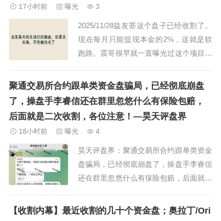
17小时前
曝光
3
U 可获 50U-250...
2025/11/28益友荟这个盘子已经收割了。
现在每月只能提现本金的2%，这就是软
跑路。震哥很早就一直曝光过这个项目，
但是这项目方却一直在投诉，投诉的主体
是冠通新创科技（上海）有限公司，想要
聚通交易所合约跟单类资金盘骗局，已经彻底崩盘
维权的朋友可以往这上面下功夫就行。维
了，操盘手李睿信还在群里忽悠什么有保险包赔，
权最重要的事情就是越早越好，现在崩盘
后面就是二次收割，各位注意！—昊天评盘界
肯定还有一些资金和资产没转移走，赶紧
18小时前
曝光
4
组...
昊天评盘界：聚通交易所合约跟单类资金
盘骗局，已经彻底崩盘了，操盘手李睿信
还在群里忽悠什么有保险包赔，后面就是
二次收割了，各位注意别被二次收割！这
个盘昊天也是预警了好几次了，相信粉丝
【收割内幕】最近收割的几十个资金盘；奥拉丁/Ori
都已经安全撤离了，操盘手李睿信昨日又