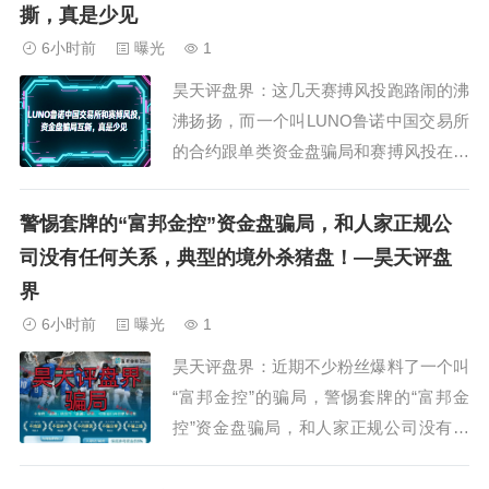
“稳赚不赔”的旗号，日收益率2%。通过未
撕，真是少见
备案链接等下载，采用传销模式发展下线
6小时前
曝光
1
从淘金者到传奇者一共9级层级，以第三
昊天评盘界：这几天赛搏风投跑路闹的沸
方或虚...
沸扬扬，而一个叫LUNO鲁诺中国交易所
的合约跟单类资金盘骗局和赛搏风投在群
里疯狂互撕，据知情人爆料这两个诈骗团
伙其实都是柬埔寨那边的，只是不是一个
警惕套牌的“富邦金控”资金盘骗局，和人家正规公
园区的而已，属于竞争关系，群里诈骗犯
司没有任何关系，典型的境外杀猪盘！—昊天评盘
举报诈骗犯这就有点意思了！事情的起因
界
是赛搏风投崩盘后甩锅说是有个团队长挣
6小时前
曝光
1
了一百多万...
昊天评盘界：近期不少粉丝爆料了一个叫
“富邦金控”的骗局，警惕套牌的“富邦金
控”资金盘骗局，和人家正规公司没有任
何关系，属于典型的境外杀猪盘！不法分
子冒充正规公司，制作涉诈APP。打着