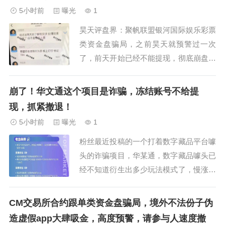
图，就会崩盘卷款跑路！粉丝交流QQ
5小时前
曝光
1
群：915043...
昊天评盘界：聚帆联盟银河国际娱乐彩票
类资金盘骗局，之前昊天就预警过一次
了，前天开始已经不能提现，彻底崩盘跑
路了，操盘手方志杰圈钱过亿，警惕二次
收割！国家禁止任何网络售彩，唯一合法
崩了！华文通这个项目是诈骗，冻结账号不给提
渠道为持证实体店。所有“包中奖”“内幕消
现，抓紧撤退！
息”的彩票购买行为均是骗局。所有非应
5小时前
曝光
1
用商店下载的“彩票软件”均为诈骗工具。
粉丝最近投稿的一个打着数字藏品平台噱
事实上，...
头的诈骗项目，华某通，数字藏品噱头已
经不知道衍生出多少玩法模式了，慢涨模
式也不算什么新奇玩法，之前曝光的几个
也是打着慢涨模式，最后都是崩盘跑路，
CM交易所合约跟单类资金盘骗局，境外不法份子伪
不跑的也是跟之前的数藏一样，把参与的
造虚假app大肆吸金，高度预警，请参与人速度撤