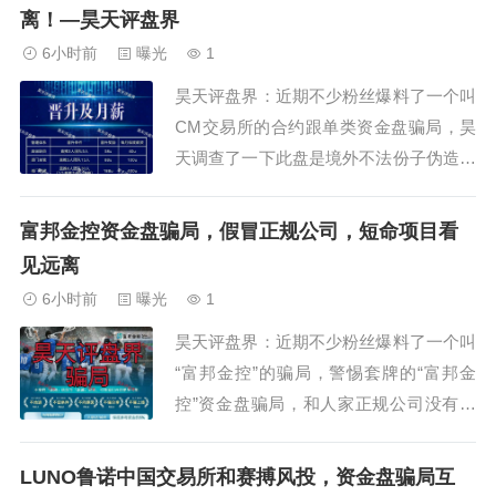
玩家活活套死在里面。所谓的慢涨说白了
离！—昊天评盘界
就跟互助盘骗局一样，购买接手以后在特
6小时前
曝光
1
定的周期里赚...
昊天评盘界：近期不少粉丝爆料了一个叫
CM交易所的合约跟单类资金盘骗局，昊
天调查了一下此盘是境外不法份子伪造的
虚假app，目前发展了几千会员了，大肆
吸金中，请参与人远离，高度预警，即将
富邦金控资金盘骗局，假冒正规公司，短命项目看
崩盘跑路！模式和之前的一样昊天就不重
见远离
复说了，此类充值通道都是USDT充值，
6小时前
曝光
1
在逻辑上已经是此地无银三百两，确定就
昊天评盘界：近期不少粉丝爆料了一个叫
是资金盘...
“富邦金控”的骗局，警惕套牌的“富邦金
控”资金盘骗局，和人家正规公司没有任
何关系，属于典型的境外杀猪盘！不法分
子冒充正规公司，制作涉诈APP。打着
LUNO鲁诺中国交易所和赛搏风投，资金盘骗局互