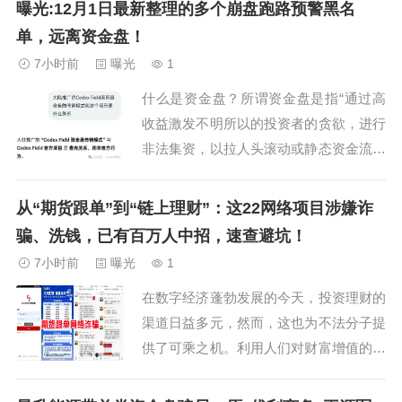
曝光:12月1日最新整理的多个崩盘跑路预警黑名
“稳赚不赔”的旗号，日收益率2%。通过未
单，远离资金盘！
备案链接等下载，采用传销模式发展下线
7小时前
曝光
1
从淘金者到传奇者一共9级层级，以第三
什么是资金盘？所谓资金盘是指“通过高
方或虚...
收益激发不明所以的投资者的贪欲，进行
非法集资，以拉人头滚动或静态资金流通
的形式，拆东墙补西墙，即前面加入会员
的本金和利息都来源于新加入会员的本
从“期货跟单”到“链上理财”：这22网络项目涉嫌诈
金，本质就是金字塔式传销诈骗。所以一
骗、洗钱，已有百万人中招，速查避坑！
旦没有新鲜血液注入，平台操盘手无利可
7小时前
曝光
1
图，就会崩盘卷款跑路！粉丝交流QQ
在数字经济蓬勃发展的今天，投资理财的
群：915043...
渠道日益多元，然而，这也为不法分子提
供了可乘之机。利用人们对财富增值的渴
望，打着高科技、国家战略、海外知名机
构等光鲜旗号，炮制出一个又一个令人眼