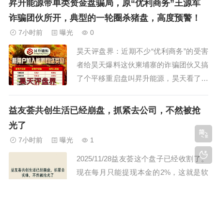
昇升能源带单类资金盘骗局，原“优利商务”王源军
花缭乱的“投资陷阱”。一、 期货、证券跟
诈骗团伙所开，典型的一轮圈杀猪盘，高度预警！
单类骗局（精准收割）1.套牌“Sucden苏
7小时前
曝光
0
克敦金融（八点量化）”诈骗•手法：...
昊天评盘界：近期不少“优利商务”的受害
者给昊天爆料这伙柬埔寨的诈骗团伙又搞
了个平移重启盘叫昇升能源，昊天看了一
下还是老模式，原来的优利商务（LDC利
鼎交易所）诈骗平台收割了很多人，后面
益友荟共创生活已经崩盘，抓紧去公司，不然被抢
崩盘后平移到了该 APP，此骗局以 “能源
光了
革命” 为噱头，新用户投资 1000U-50000
7小时前
曝光
1
U 可获 50U-250...
2025/11/28益友荟这个盘子已经收割了。
现在每月只能提现本金的2%，这就是软
跑路。震哥很早就一直曝光过这个项目，
但是这项目方却一直在投诉，投诉的主体
是冠通新创科技（上海）有限公司，想要