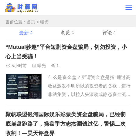
当前位置：
首页
>
曝光
浏览
评论
最新
“Mutual妙趣”平台短剧资金盘骗局，切勿投资，小
心上当受骗！
5小时前
曝光
1
什么是资金盘？所谓资金盘是指“通过高
收益激发不明所以的投资者的贪欲，进行
非法集资，以拉人头滚动或静态资金流通
的形式，拆东墙补西墙，即前面加入会员
的本金和利息都来源于新加入会员的本
聚帆联盟银河国际娱乐彩票类资金盘骗局，已经彻
金，本质就是金字塔式传销诈骗。所以一
底崩盘跑路了，操盘手方志杰圈钱过亿，警惕二次
旦没有新鲜血液注入，平台操盘手无利可
收割！—昊天评盘界